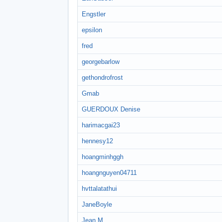
Engstler
epsilon
fred
georgebarlow
gethondrofrost
Gmab
GUERDOUX Denise
harimacgai23
hennesy12
hoangminhggh
hoangnguyen04711
hvttalatathui
JaneBoyle
Jean M