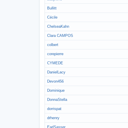
Bullitt
Cécile
ChelseaKahn
Clara CAMPOS
colbert
corepierre
CYMEDE
DanielLacy
Devon456
Dominique
DonnaStella
dorrispat
drhenry
EarlSasser