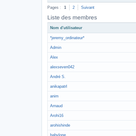
Pages :
1
2
Suivant
Liste des membres
Nom d'utilisateur
*jeremy_ordinateur*
Admin
Alex
alexseven042
André S.
anikapatrl
anim
Arnaud
Arohi16
arohishinde
babylone