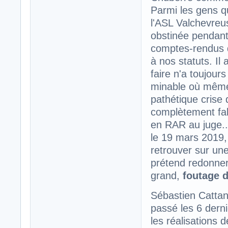
Parmi les gens q
l'ASL Valchevreu
obstinée pendan
comptes-rendus d
à nos statuts. Il 
faire n'a toujours
minable où même 
pathétique crise 
complètement fal
en RAR au juge... 
le 19 mars 2019,
retrouver sur une
prétend redonner 
grand,
foutage 
Sébastien Cattané
passé les 6 dern
les réalisations 