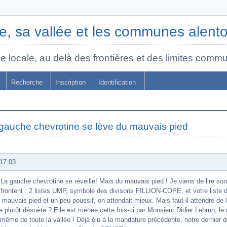
, sa vallée et les communes alent
e locale, au delà des frontières et des limites commu
Recherche
Inscription
Identification
gauche chevrotine se lève du mauvais pied
 17:03
La gauche chevrotine se réveille! Mais du mauvais pied ! Je viens de lire son
affrontent : 2 listes UMP, symbole des divisons FILLION-COPE, et votre liste
 mauvais pied et un peu poussif, on attendait mieux. Mais faut-il attendre de 
e plutôt désuète ? Elle est menée cette fois-ci par Monsieur Didier Lebrun, 
 même de toute la vallée ! Déjà élu à la mandature précédente, notre dernier 