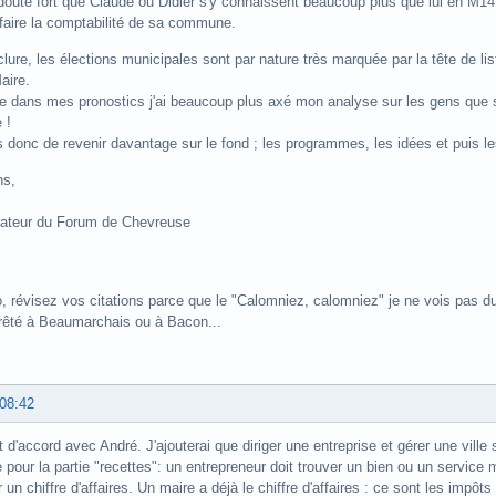
 doute fort que Claude ou Didier s'y connaissent beaucoup plus que lui en M1
faire la comptabilité de sa commune.
lure, les élections municipales sont par nature très marquée par la tête de lis
aire.
dans mes pronostics j'ai beaucoup plus axé mon analyse sur les gens que sur
 !
donc de revenir davantage sur le fond ; les programmes, les idées et puis l
ns,
rateur du Forum de Chevreuse
, révisez vos citations parce que le "Calomniez, calomniez" je ne vois pas du
rêté à Beaumarchais ou à Bacon...
 08:42
it d'accord avec André. J'ajouterai que diriger une entreprise et gérer une vill
e pour la partie "recettes": un entrepreneur doit trouver un bien ou un servi
 un chiffre d'affaires. Un maire a déjà le chiffre d'affaires : ce sont les impôts