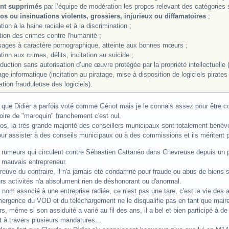
nt supprimés
par l’équipe de modération les propos relevant des catégories s
os ou insinuations violents, grossiers, injurieux ou diffamatoires
;
ation à la haine raciale et à la discrimination ;
ion des crimes contre l'humanité ;
ages à caractère pornographique, atteinte aux bonnes mœurs ;
ation aux crimes, délits, incitation au suicide ;
duction sans autorisation d’une œuvre protégée par la propriété intellectuelle 
age informatique (incitation au piratage, mise à disposition de logiciels pira
sation frauduleuse des logiciels).
i que Didier a parfois voté comme Génot mais je le connais assez pour être c
toire de "maroquin" franchement c'est nul.
os, la très grande majorité des conseillers municipaux sont totalement bénévo
ur assister à des conseils municipaux ou à des commissions et ils méritent
s rumeurs qui circulent contre Sébastien Cattanéo dans Chevreuse depuis un
u mauvais entrepreneur.
reuve du contraire, il n'a jamais été condamné pour fraude ou abus de biens soc
rs activités n'a absolument rien de déshonorant ou d'anormal.
 nom associé à une entreprise radiée, ce n'est pas une tare, c'est la vie des a
émergence du VOD et du téléchargement ne le disqualifie pas en tant que maire
urs, même si son assiduité a varié au fil des ans, il a bel et bien participé
t à travers plusieurs mandatures...