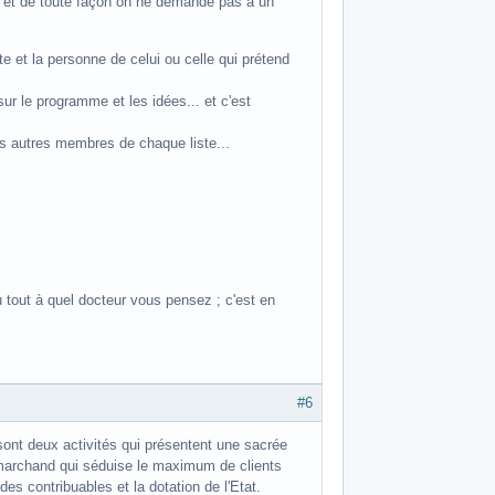
4 et de toute façon on ne demande pas à un
te et la personne de celui ou celle qui prétend
 le programme et les idées... et c'est
es autres membres de chaque liste...
 tout à quel docteur vous pensez ; c'est en
#6
e sont deux activités qui présentent une sacrée
ce marchand qui séduise le maximum de clients
 des contribuables et la dotation de l'Etat.