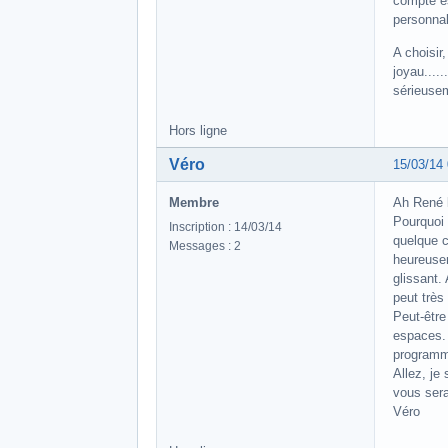
compte es
personnal
A choisir
joyau.....
sérieusem
Hors ligne
Véro
15/03/14
Membre
Ah René l
Pourquoi 
Inscription : 14/03/14
quelque ch
Messages : 2
heureusem
glissant.
peut très
Peut-être
espaces. 
programm
Allez, je
vous ser
Véro