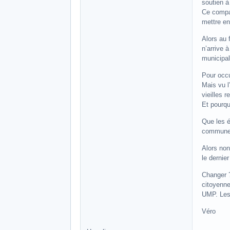
soutien 
Ce compag
mettre en
Alors au 
n’arrive 
municipal
Pour occu
Mais vu l
vieilles r
Et pourqu
Que les é
commune
Alors non
le dernie
Changer ?
citoyenne
UMP. Les 
Véro