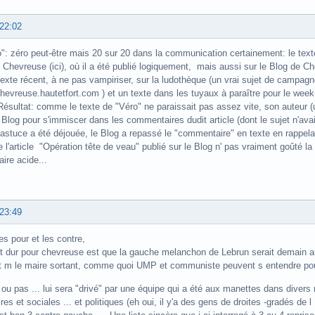
 22:02
": zéro peut-être mais 20 sur 20 dans la communication certainement: le tex
Chevreuse (ici), où il a été publié logiquement, mais aussi sur le Blog de C
texte récent, à ne pas vampiriser, sur la ludothèque (un vrai sujet de campagn
hevreuse.hautetfort.com ) et un texte dans les tuyaux à paraître pour le week-
. Résultat: comme le texte de "Véro" ne paraissait pas assez vite, son auteur (
u Blog pour s'immiscer dans les commentaires dudit article (dont le sujet n'ava
'astuce a été déjouée, le Blog a repassé le "commentaire" en texte en rappelant
de l'article "Opération tête de veau" publié sur le Blog n' pas vraiment goûté la
re acide...
 23:49
es pour et les contre,
t dur pour chevreuse est que la gauche melanchon de Lebrun serait demain a
t m le maire sortant, comme quoi UMP et communiste peuvent s entendre pour
ou pas ... lui sera "drivé" par une équipe qui a été aux manettes dans divers
res et sociales ... et politiques (eh oui, il y'a des gens de droites -gradés d