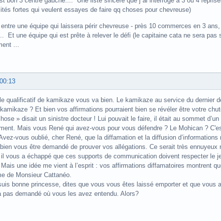
t bon 3 centre gauche.... Une liste sincère que j ai interrogé à 3 ou 4 repris
ités fortes qui veulent essayes de faire qq choses pour chevreuse)
, entre une équipe qui laissera périr chevreuse - près 10 commerces en 3 ans
... Et une équipe qui est prête à relever le défi (le capitaine cata ne sera pas 
ent ...
 00:13
e qualificatif de kamikaze vous va bien. Le kamikaze au service du dernier d
kamikaze ? Et bien vos affirmations pourraient bien se révéler être votre chut
ose » disait un sinistre docteur ! Lui pouvait le faire, il était au sommet d’un é
ent. Mais vous René qui avez-vous pour vous défendre ? Le Mohican ? C'est
 Avez-vous oublié, cher René, que la diffamation et la diffusion d’informatio
 bien vous être demandé de prouver vos allégations. Ce serait très ennuyeux 
 il vous a échappé que ces supports de communication doivent respecter le 
Mais une idée me vient à l’esprit : vos affirmations diffamatoires montrent
e de Monsieur Cattanéo.
 suis bonne princesse, dites que vous vous êtes laissé emporter et que vous av
a pas demandé où vous les avez entendu. Alors?