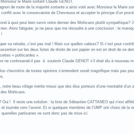
à Monsieur le Maire sortant Claude GENOT.
non de route de la majorité sortante a ainsi voté avec Monsieur le Maire sor
 conflit avec le conservatoire de Chevreuse et accepter le principe d’un pr
fond à quoi peut bien servir notre dernier des Mohicans plutôt sympathique? J
à rien. Alors fatiguée, je ne peux que me résoudre à une conclusion : le maroq
 !
per sa retraite, c’est pas mal ! Mais sur quelles valeurs? Si c’est pour contri
’assertion sur les deux listes de droite de son papier on est en droit de se de
ecettes « politicardes ».
oi ne continuerait-il pas à soutenir Claude GENOT s’il était élu à nouveau ma
lus chevrotins de toutes opinions s’entendent serait magnifique mais pas pou
s.
, notre beau village mérite mieux que des élus porteurs d’une mentalité d’un 
r des Mohicans.
 Oui ! Il reste une solution : la liste de Sébastien CATTANEO qui n’est affilié
 et tournée vers l’avenir. Et si quelques membres de l’UMP ont choisi de la rej
querelles partisanes ne sont donc pas de mise ici.