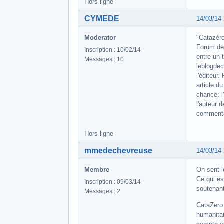
Hors ligne
CYMEDE
14/03/14
Moderator
"Catazéro
Forum de 
Inscription : 10/02/14
entre un 
Messages : 10
leblogdec
l'éditeur
article d
chance: l
l'auteur 
commentai
Hors ligne
mmedechevreuse
14/03/14
Membre
On sent l
Ce qui es
Inscription : 09/03/14
soutenan
Messages : 2
CataZero 
humanitai