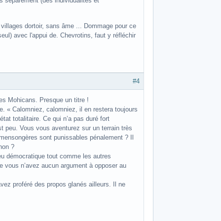
es séparément (des individualités et
, villages dortoir, sans âme ... Dommage pour ce
seul) avec l'appui de. Chevrotins, faut y réfléchir
#4
es Mohicans. Presque un titre !
e. « Calomniez, calomniez, il en restera toujours
tat totalitaire. Ce qui n’a pas duré fort
 peu. Vous vous aventurez sur un terrain très
ns mensongères sont punissables pénalement ? Il
non ?
jeu démocratique tout comme les autres
 que vous n’avez aucun argument à opposer au
ez proféré des propos glanés ailleurs. Il ne