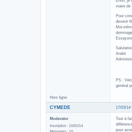
Enfin, je
maire de 
Pour conc
devenir M
Moi-même 
dommage
Essayons 
Salutatio
André
Administ
PS : Véro
général p
Hors ligne
CYMEDE
17/03/14
Moderator
Tout à fa
différenc
Inscription : 10/02/14
pour avoir
Messages : 10