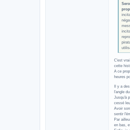
Sero
prop
incit
négat
mess
incit
repro
pirat
utili
C'est vra
cette his
A ce prop
heures po
Il y a de
l'angle d
Jusqu'à p
cessé leu
Avoir son
sentir l'
Par aille
en bas, e