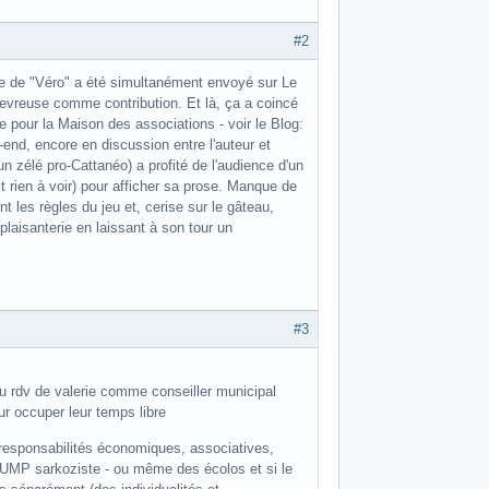
#2
te de "Véro" a été simultanément envoyé sur Le
hevreuse comme contribution. Et là, ça a coincé
e pour la Maison des associations - voir le Blog:
end, encore en discussion entre l'auteur et
un zélé pro-Cattanéo) a profité de l'audience d'un
it rien à voir) pour afficher sa prose. Manque de
 les règles du jeu et, cerise sur le gâteau,
 plaisanterie en laissant à son tour un
#3
u rdv de valerie comme conseiller municipal
 occuper leur temps libre
 responsabilités économiques, associatives,
e l UMP sarkoziste - ou même des écolos et si le