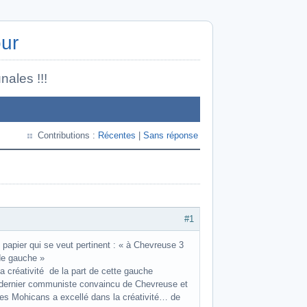
our
nales !!!
Contributions :
Récentes
|
Sans réponse
#1
 papier qui se veut pertinent : « à Chevreuse 3
 de gauche »
la créativité de la part de cette gauche
le dernier communiste convaincu de Chevreuse et
des Mohicans a excellé dans la créativité… de