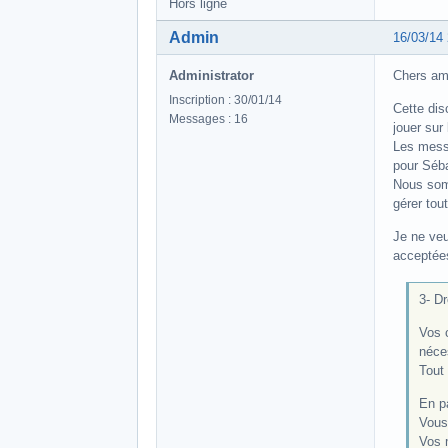
Hors ligne
Admin
16/03/14
Administrator
Chers am
Inscription : 30/01/14
Cette dis
Messages : 16
jouer sur
Les mess
pour Séba
Nous somm
gérer tou
Je ne veu
acceptées
3- Dr
Vos 
néce
Tout 
En p
Vous
Vos 