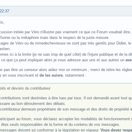
 22:37
is,
cussion initiée par Véro n'illustre pas vraiment ce que ce Forum voudrait être.
 l'ironie ou la métaphore mais dans le respect de la juste mesure.
ages de Véro ou de mmedechevreuse ne sont pas très gentils pour Didier, 
stien.
es ici à la limite (je ne sais trop de quel côté) de l'injure publique et de la di
t ce que ça peut impliquer alors je vous adresse aux uns et aux autres un
ave
x pas être un censeur alors aidez moi un minimum ; merci de relire les règles
 en vous inscrivant et
de les suivre
, notamment :
oits et devoirs du contributeur
contributions sont destinées à être lues par tous. Il est demandé avant tout 
ssaire au bon déroulement des débats.
contributeur demeure propriétaire de son message et des droits de propriété in
articipant au forum, vous déclarez accepter les modalités de fonctionnement 
 êtes seuls responsables de la forme et du contenu de vos messages.
messages doivent se conformer à la législation en vigueur.
Vous devez respe